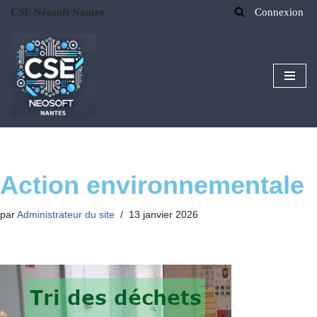
CSE Néosoft Nantes
Connexion
Aller
au
contenu
Action environnementale
par
Administrateur du site
13 janvier 2026