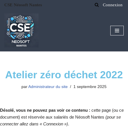
CSE Néosoft Nantes
Connexion
Aller
au
contenu
Atelier zéro déchet 2022
par
Administrateur du site
1 septembre 2025
Désolé, vous ne pouvez pas voir ce contenu :
cette page (ou ce
document) est réservée aux salariés de Néosoft Nantes
(pour se
connecter allez dans « Connexion »)
.